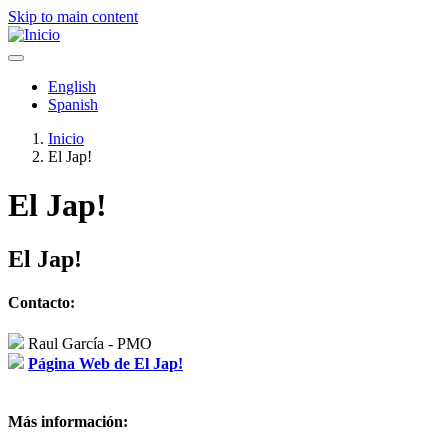
Skip to main content
English
Spanish
Inicio
El Jap!
Ruta
de
El Jap!
navegación
El Jap!
Contacto:
Raul García - PMO
Página Web de El Jap!
Más información: